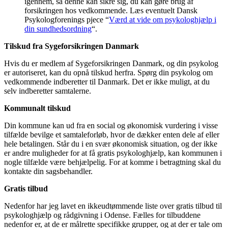
igennem, så denne kan sikre sig, du kan gøre brug af
forsikringen hos vedkommende. Læs eventuelt Dansk
Psykologforenings pjece “
Værd at vide om psykologhjælp i
din sundhedsordning
“.
Tilskud fra Sygeforsikringen Danmark
Hvis du er medlem af Sygeforsikringen Danmark, og din psykolog
er autoriseret, kan du opnå tilskud herfra. Spørg din psykolog om
vedkommende indberetter til Danmark. Det er ikke muligt, at du
selv indberetter samtalerne.
Kommunalt tilskud
Din kommune kan ud fra en social og økonomisk vurdering i visse
tilfælde bevilge et samtaleforløb, hvor de dækker enten dele af eller
hele betalingen. Står du i en svær økonomisk situation, og der ikke
er andre muligheder for at få gratis psykologhjælp, kan kommunen i
nogle tilfælde være behjælpelig. For at komme i betragtning skal du
kontakte din sagsbehandler.
Gratis tilbud
Nedenfor har jeg lavet en ikkeudtømmende liste over gratis tilbud til
psykologhjælp og rådgivning i Odense. Fælles for tilbuddene
nedenfor er, at de er målrette specifikke grupper, og at der er tale om