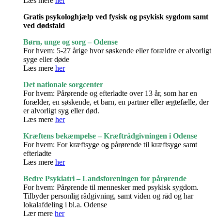
Læs mere
her
Gratis psykologhjælp ved fysisk og psykisk sygdom samt
ved dødsfald
Børn, unge og sorg – Odense
For hvem: 5-27 årige hvor søskende eller forældre er alvorligt
syge eller døde
Læs mere
her
Det nationale sorgcenter
For hvem: Pårørende og efterladte over 13 år, som har en
forælder, en søskende, et barn, en partner eller ægtefælle, der
er alvorligt syg eller død.
Læs mere
her
Kræftens bekæmpelse – Kræftrådgivningen i Odense
For hvem: For kræftsyge og pårørende til kræftsyge samt
efterladte
Læs mere
her
Bedre Psykiatri – Landsforeningen for pårørende
For hvem: Pårørende til mennesker med psykisk sygdom.
Tilbyder personlig rådgivning, samt viden og råd og har
lokalafdeling i bl.a. Odense
Lær mere
her