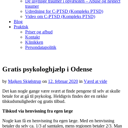
De usynlige traumer i opvæksten – Abuse og neglect
traumer
Udredning for C-PTSD (Kompleks PTSD)
Video om C-PTSD (Kompleks PTSD)​
Blog
Praktisk
Priser og afbud
Kontakt
Klinikken
Persondatapolitik
Gratis psykologhjælp i Odense
by
Majken Skjølstrup
on
12. februar 2020
in
Værd at vide
Det kan nogle gange være svært at finde pengene til selv at skulle
betale for at gå til psykolog. Heldigvis findes der en række
tilskudsmuligheder og gratis tilbud.
Tilskud via henvisning fra egen læge
Nogle kan få en henvisning fra egen læge. Med en henvisning
betaler du selv ca. 1/3 af samtalen, mens regionen betaler 2/3. Man