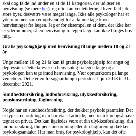
skal dog falde ind under en af de 11 kategorier, der udløser en
henvisning (se mere
her
), og ofte kan ventetiderne, i hvert fald i de
store byer, desværre være meget lange. Ikke alle psykologer har et
ydernummer, som er nødvendigt for at kunne tage imod
henvisninger fra lægen. Jeg er for eksempel en af dem, der ikke har
et ydernummer, så en henvisning fra egen læge kan ikke bruges hos
mig.
Gratis psykologhjælp med henvisning til unge mellem 18 og 21
år
Unge mellem 18 og 21 år kan få gratis psykologhjælp for angst og
depression. Dette kræver en henvisning fra egen læge og at
psykologen kan tage imod henvisning. Vær opmærksom på lange
ventetider. Dette er en forsøgsordning i perioden 1. juli 2018 til 31.
december 2021.
Sundhedsforsikring, indboforsikring, ulykkesforsikring,
pensionsordning, fagforening
Nogle har en sundhedsforsikring, der dækker psykologsamtaler. Det
er typisk en ordning man har via sit arbejde, men man kan også have
tegnet en privat. Det kan ligeledes være at din ulykkesforsikring, din
indboforsikring, din pensionsordning eller din fagforening dækker
psykologsamtaler. Har man brug for psykologhjælp, kan det ofte