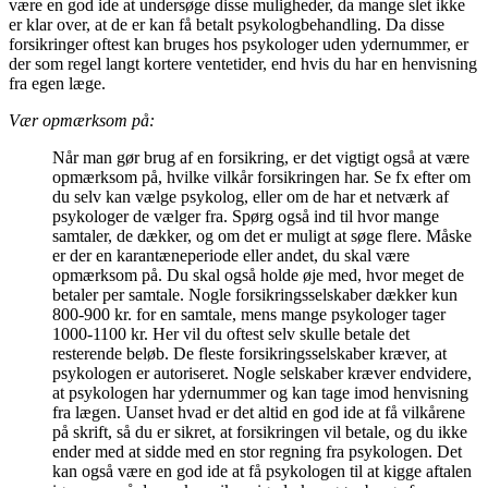
være en god ide at undersøge disse muligheder, da mange slet ikke
er klar over, at de er kan få betalt psykologbehandling. Da disse
forsikringer oftest kan bruges hos psykologer uden ydernummer, er
der som regel langt kortere ventetider, end hvis du har en henvisning
fra egen læge.
Vær opmærksom på:
Når man gør brug af en forsikring, er det vigtigt også at være
opmærksom på, hvilke vilkår forsikringen har. Se fx efter om
du selv kan vælge psykolog, eller om de har et netværk af
psykologer de vælger fra. Spørg også ind til hvor mange
samtaler, de dækker, og om det er muligt at søge flere. Måske
er der en karantæneperiode eller andet, du skal være
opmærksom på. Du skal også holde øje med, hvor meget de
betaler per samtale. Nogle forsikringsselskaber dækker kun
800-900 kr. for en samtale, mens mange psykologer tager
1000-1100 kr. Her vil du oftest selv skulle betale det
resterende beløb. De fleste forsikringsselskaber kræver, at
psykologen er autoriseret. Nogle selskaber kræver endvidere,
at psykologen har ydernummer og kan tage imod henvisning
fra lægen. Uanset hvad er det altid en god ide at få vilkårene
på skrift, så du er sikret, at forsikringen vil betale, og du ikke
ender med at sidde med en stor regning fra psykologen. Det
kan også være en god ide at få psykologen til at kigge aftalen