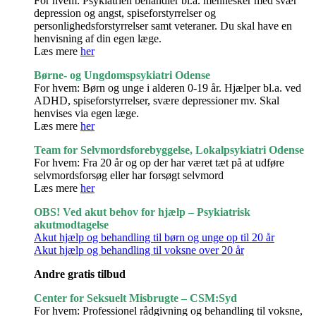
For hvem: Psykiatrien behandler bl.a. mennesker med svær
depression og angst, spiseforstyrrelser og
personlighedsforstyrrelser samt veteraner. Du skal have en
henvisning af din egen læge.
Læs mere
her
Børne- og Ungdomspsykiatri Odense
For hvem: Børn og unge i alderen 0-19 år. Hjælper bl.a. ved
ADHD, spiseforstyrrelser, svære depressioner mv. Skal
henvises via egen læge.
Læs mere
her
Team for Selvmordsforebyggelse, Lokalpsykiatri Odense
For hvem: Fra 20 år og op der har været tæt på at udføre
selvmordsforsøg eller har forsøgt selvmord
Læs mere
her
OBS! Ved akut behov for hjælp – Psykiatrisk
akutmodtagelse
Akut hjælp og behandling til børn og unge op til 20 år
Akut hjælp og behandling til voksne over 20 år
Andre gratis tilbud
Center for Seksuelt Misbrugte – CSM:Syd
For hvem: Professionel rådgivning og behandling til voksne,