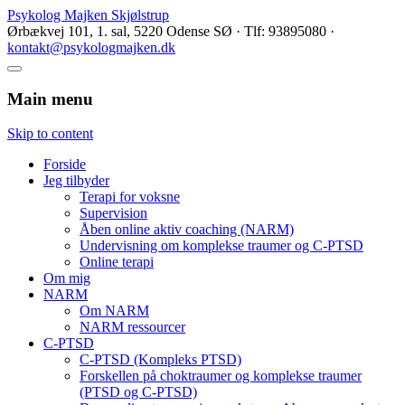
Psykolog Majken Skjølstrup
Ørbækvej 101, 1. sal, 5220 Odense SØ · Tlf: 93895080 ·
kontakt@psykologmajken.dk
Main menu
Skip to content
Forside
Jeg tilbyder
Terapi for voksne
Supervision
Åben online aktiv coaching (NARM)
Undervisning om komplekse traumer og C-PTSD
Online terapi
Om mig
NARM
Om NARM
NARM ressourcer
C-PTSD
C-PTSD (Kompleks PTSD)
Forskellen på choktraumer og komplekse traumer
(PTSD og C-PTSD)